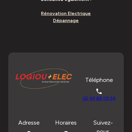
Rénovation Electrique
Dépannage
Téléphone
phone
02 49 88 05 64
Adresse
Horaires
Suivez-
nous