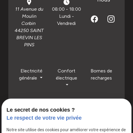
place
watch_later
11 Avenue du
08:00 - 18:00
Moulin
Lundi -
Corbin
Vendredi
44250 SAINT
BREVIN LES
PINS
Electricité
Confort
Bornes de
générale
électrique
recharges
Panneaux solaires autoconsommations
Le secret de nos cookies ?
Le respect de votre vie privée
LOGIOU ELEC : L'excellence électrique au service de votre
confort et de votre sécurité !
Notre site utilise des cookies pour améliorer votre expérience de